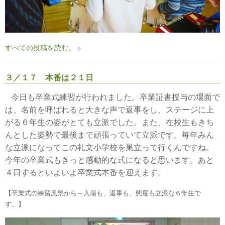
すべての投稿を読む。 »
３／１７ 本番は２１日
今日も卒業式練習が行われました。卒業証書授与の場面で
は、名前を呼ばれると大きな声で返事をし、ステージに上
がる６年生の姿がとても立派でした。また、在校生もきち
んとした姿勢で最後まで頑張っていて立派です。毎年みん
な立派になってこの礼文小学校を巣立って行くんですね。
今年の卒業式もきっと感動的な式になると思います。あと
４日するといよいよ卒業式本番を迎えます。
【卒業式の練習風景から～入場も、返事も、態度も立派な６年生で
す。】