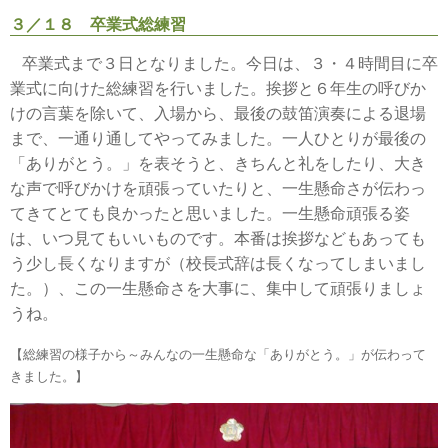
３／１８ 卒業式総練習
卒業式まで３日となりました。今日は、３・４時間目に卒
業式に向けた総練習を行いました。挨拶と６年生の呼びか
けの言葉を除いて、入場から、最後の鼓笛演奏による退場
まで、一通り通してやってみました。一人ひとりが最後の
「ありがとう。」を表そうと、きちんと礼をしたり、大き
な声で呼びかけを頑張っていたりと、一生懸命さが伝わっ
てきてとても良かったと思いました。一生懸命頑張る姿
は、いつ見てもいいものです。本番は挨拶などもあっても
う少し長くなりますが（校長式辞は長くなってしまいまし
た。）、この一生懸命さを大事に、集中して頑張りましょ
うね。
【総練習の様子から～みんなの一生懸命な「ありがとう。」が伝わって
きました。】