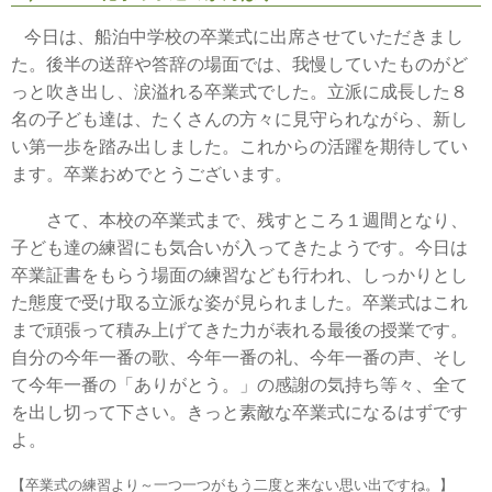
今日は、船泊中学校の卒業式に出席させていただきまし
た。後半の送辞や答辞の場面では、我慢していたものがど
っと吹き出し、涙溢れる卒業式でした。立派に成長した８
名の子ども達は、たくさんの方々に見守られながら、新し
い第一歩を踏み出しました。これからの活躍を期待してい
ます。卒業おめでとうございます。
さて、本校の卒業式まで、残すところ１週間となり、
子ども達の練習にも気合いが入ってきたようです。今日は
卒業証書をもらう場面の練習なども行われ、しっかりとし
た態度で受け取る立派な姿が見られました。卒業式はこれ
まで頑張って積み上げてきた力が表れる最後の授業です。
自分の今年一番の歌、今年一番の礼、今年一番の声、そし
て今年一番の「ありがとう。」の感謝の気持ち等々、全て
を出し切って下さい。きっと素敵な卒業式になるはずです
よ。
【卒業式の練習より～一つ一つがもう二度と来ない思い出ですね。】